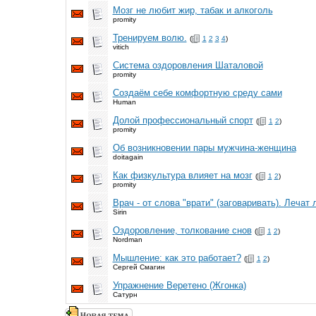
Мозг не любит жир, табак и алкоголь
promity
Тренируем волю.
(
1
2
3
4
)
vitich
Система оздоровления Шаталовой
promity
Создаём себе комфортную среду сами
Human
Долой профессиональный спорт
(
1
2
)
promity
Об возникновении пары мужчина-женщина
doitagain
Как физкультура влияет на мозг
(
1
2
)
promity
Врач - от слова "врати" (заговаривать). Лечат 
Sirin
Оздоровление, толкование снов
(
1
2
)
Nordman
Мышление: как это работает?
(
1
2
)
Сергей Смагин
Упражнение Веретено (Жгонка)
Сатурн