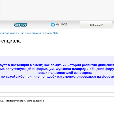
Чат КОБ
ВП СССР
редства управления обществом и вопросы КОБ.
отенциала
ует в настоящий момент, как памятник истории развития движени
ёма сопутствующей информации. Функцию площадки общения форум
новых пользователей запрещена.
м по какой-либо причине понадобится зарегистрироваться на форуме
ье, индивидуалогия, саморазвитие