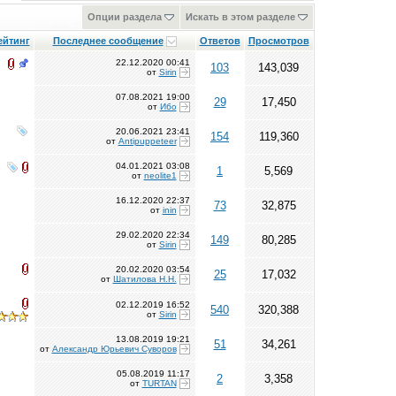
Опции раздела
Искать в этом разделе
ейтинг
Последнее сообщение
Ответов
Просмотров
22.12.2020
00:41
103
143,039
от
Sirin
07.08.2021
19:00
29
17,450
от
Ибо
20.06.2021
23:41
154
119,360
от
Antipuppeteer
04.01.2021
03:08
1
5,569
от
neolite1
16.12.2020
22:37
73
32,875
от
inin
29.02.2020
22:34
149
80,285
от
Sirin
20.02.2020
03:54
25
17,032
от
Шатилова Н.Н.
02.12.2019
16:52
540
320,388
от
Sirin
13.08.2019
19:21
51
34,261
от
Александр Юрьевич Суворов
05.08.2019
11:17
2
3,358
от
TURTAN