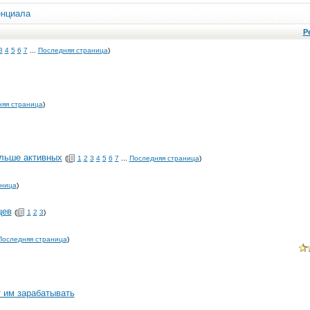
енциала
Р
3
4
5
6
7
...
Последняя страница
)
яя страница
)
ольше активных
(
1
2
3
4
5
6
7
...
Последняя страница
)
аница
)
цев
(
1
2
3
)
Последняя страница
)
 им зарабатывать