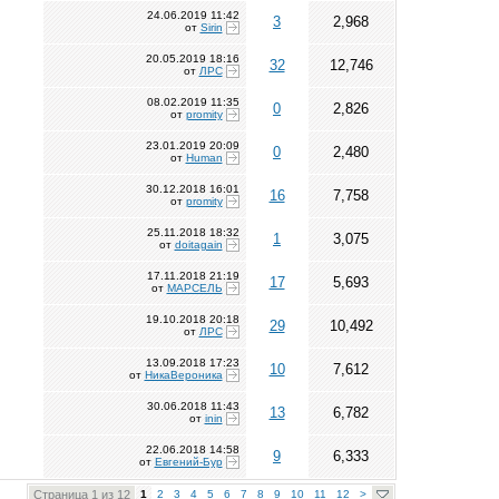
24.06.2019
11:42
3
2,968
от
Sirin
20.05.2019
18:16
32
12,746
от
ЛРС
08.02.2019
11:35
0
2,826
от
promity
23.01.2019
20:09
0
2,480
от
Human
30.12.2018
16:01
16
7,758
от
promity
25.11.2018
18:32
1
3,075
от
doitagain
17.11.2018
21:19
17
5,693
от
МАРСЕЛЬ
19.10.2018
20:18
29
10,492
от
ЛРС
13.09.2018
17:23
10
7,612
от
НикаВероника
30.06.2018
11:43
13
6,782
от
inin
22.06.2018
14:58
9
6,333
от
Евгений-Бур
Страница 1 из 12
1
2
3
4
5
6
7
8
9
10
11
12
>