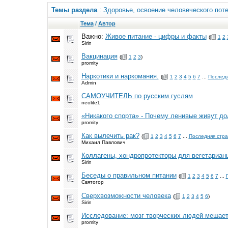
Темы раздела
: Здоровье, освоение человеческого пот
Тема
/
Автор
Важно:
Живое питание - цифры и факты
(
1
2
Sirin
Вакцинация
(
1
2
3
)
promity
Наркотики и наркомания.
(
1
2
3
4
5
6
7
...
Последн
Admin
САМОУЧИТЕЛЬ по русским гуслям
neolite1
«Никакого спорта» - Почему ленивые живут д
promity
Как вылечить рак?
(
1
2
3
4
5
6
7
...
Последняя стр
Михаил Павлович
Коллагены, хондропротекторы для вегетариан
Sirin
Беседы о правильном питании
(
1
2
3
4
5
6
7
...
Святогор
Сверхвозможности человека
(
1
2
3
4
5
6
)
Sirin
Исследование: мозг творческих людей мешает
promity