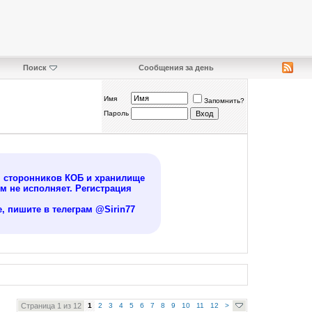
Поиск
Сообщения за день
Имя
Запомнить?
Пароль
я сторонников КОБ и хранилище
 не исполняет. Регистрация
, пишите в телеграм @Sirin77
Страница 1 из 12
1
2
3
4
5
6
7
8
9
10
11
12
>