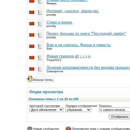
Январь
Интернет, соцсети, общество.
promity
Стихи о жизни.
promity
Проект фильма по книге "Последний гамбит"
promity
Вам и не снилось. Фильм и повесть.
Sirin
Живая природа
(
1
2
3
4
)
Tropa2013
Лечение алкозависимости без ведома пьющего
Самокритик
Опции просмотра
Показаны темы с 1 по 20 из 236
Критерий сортировки
Порядок отображения
Показать
Новые сообщения
Популярная тема с новыми сообщениям