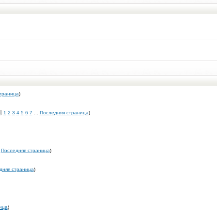
траница
)
1
2
3
4
5
6
7
...
Последняя страница
)
.
Последняя страница
)
дняя страница
)
ица
)