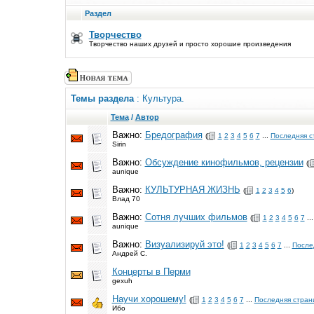
Раздел
Творчество
Творчество наших друзей и просто хорошие произведения
Темы раздела
: Культура.
Тема
/
Автор
Важно:
Бредография
(
1
2
3
4
5
6
7
...
Последняя с
Sirin
Важно:
Обсуждение кинофильмов, рецензии
(
aunique
Важно:
КУЛЬТУРНАЯ ЖИЗНЬ
(
1
2
3
4
5
6
)
Влад 70
Важно:
Сотня лучших фильмов
(
1
2
3
4
5
6
7
..
aunique
Важно:
Визуализируй это!
(
1
2
3
4
5
6
7
...
После
Андрей С.
Концерты в Перми
gexuh
Научи хорошему!
(
1
2
3
4
5
6
7
...
Последняя стран
Ибо