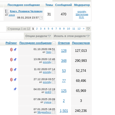
Последнее сообщение
Темы
Сообщений
Модератор
Ключ. Реквием Человеку
promity
,
31
470
Шатилова
от
uaua
Н.Н.
08.01.2019
23:57
Страница 1 из 12
1
2
3
4
5
6
7
8
9
10
11
12
>
Опции раздела
Искать в этом разделе
Рейтинг
Последнее сообщение
Ответов
Просмотров
01.10.2020
09:51
128
127,013
от
Sirin
13.09.2020
12:46
348
290,993
от
promity
11.02.2020
07:14
53
52,274
от
promity
27.12.2019
03:57
77
69,496
от
promity
04.03.2015
12:19
125
65,969
от
jim63
07.09.2025
20:09
2
3
от
zyqoa
07.01.2025
18:05
1,501
240,236
от
Медиабосс