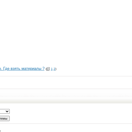
. Где взять материалы ?
(
1
2
)
и