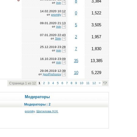
8
3,384
от
inin
14.02.2020
10:12
0
1,522
от
promity
09.01.2020
21:13
5
3,505
от
inin
07.01.2020
22:43
2
1,957
от
Sirin
25.12.2019
23:28
7
1,830
от
inin
16.10.2019
23:09
35
13,385
от
inin
29.06.2019
12:39
10
5,229
от
IgorProhorov
Страница 1 из 12
1
2
3
4
5
6
7
8
9
10
11
12
>
Модераторы
Модераторы : 2
promity
,
Шатилова Н.Н.