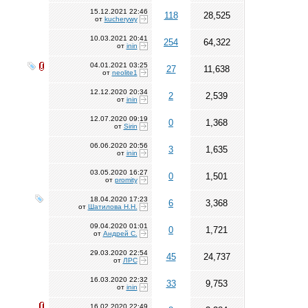
15.12.2021
22:46
118
28,525
от
kucherywy
10.03.2021
20:41
254
64,322
от
inin
04.01.2021
03:25
27
11,638
от
neolite1
12.12.2020
20:34
2
2,539
от
inin
12.07.2020
09:19
0
1,368
от
Sirin
06.06.2020
20:56
3
1,635
от
inin
03.05.2020
16:27
0
1,501
от
promity
18.04.2020
17:23
6
3,368
от
Шатилова Н.Н.
09.04.2020
01:01
0
1,721
от
Андрей С.
29.03.2020
22:54
45
24,737
от
ЛРС
16.03.2020
22:32
33
9,753
от
inin
16.02.2020
22:49