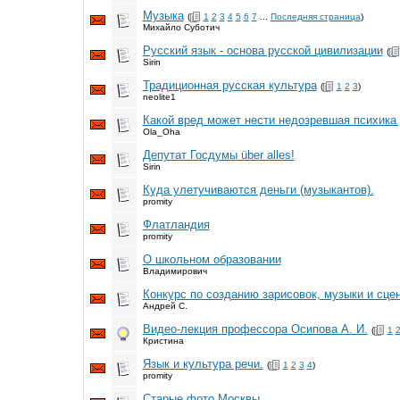
Музыка
(
1
2
3
4
5
6
7
...
Последняя страница
)
Михайло Суботич
Русский язык - основа русской цивилизации
(
Sirin
Традиционная русская культура
(
1
2
3
)
neolite1
Какой вред может нести недозревшая психика 
Ola_Oha
Депутат Госдумы über alles!
Sirin
Куда улетучиваются деньги (музыкантов).
promity
Флатландия
promity
О школьном образовании
Владимирович
Конкурс по созданию зарисовок, музыки и сц
Андрей С.
Видео-лекция профессора Осипова А. И.
(
1
Кристина
Язык и культура речи.
(
1
2
3
4
)
promity
Старые фото Москвы...