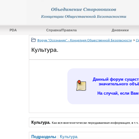
PDA
Справка/Правила
Дневники
Форум "Осознание" - Концепция Общественной Безопасности
>
С
Культура.
Данный форум существ
значительного объ
На случай, если Ва
Культура.
Как вся внегенетически передаваемая информация, в т.ч.
Подразделы
: Культура.