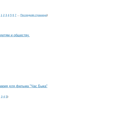
1
2
3
4
5
6
7
...
Последняя страница
)
детям и обществу.
енария для фильма "Час Быка"
2
3
4
5
)