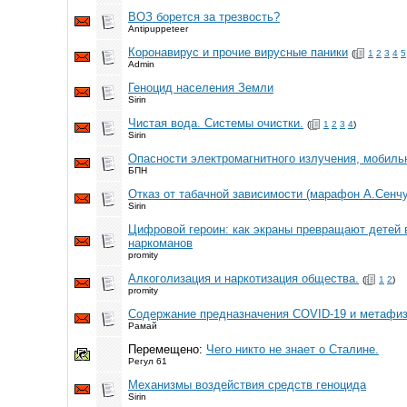
ВОЗ борется за трезвость?
Antipuppeteer
Коронавирус и прочие вирусные паники
(
1
2
3
4
5
Admin
Геноцид населения Земли
Sirin
Чистая вода. Системы очистки.
(
1
2
3
4
)
Sirin
Опасности электромагнитного излучения, мобил
БПН
Отказ от табачной зависимости (марафон А.Сенчу
Sirin
Цифровой героин: как экраны превращают детей 
наркоманов
promity
Алкоголизация и наркотизация общества.
(
1
2
)
promity
Содержание предназначения COVID-19 и метафиз
Рамай
Перемещено:
Чего никто не знает о Сталине.
Регул 61
Механизмы воздействия средств геноцида
Sirin