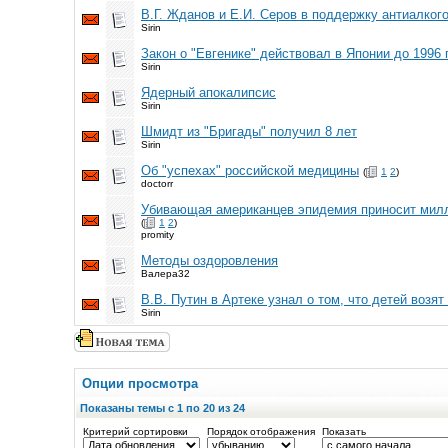
В.Г. Жданов и Е.И. Серов в поддержку антиалког
Sirin
Закон о "Евгенике" действовал в Японии до 1996 
Sirin
Ядерный апокалипсис
Sirin
Шмидт из "Бригады" получил 8 лет
Sirin
Об "успехах" российской медицины
(
1
2
)
doctorr
Убивающая американцев эпидемия приносит мил
(
1
2
)
promity
Методы оздоровления
Валера32
В.В. Путин в Артеке узнал о том, что детей возят 
Sirin
Опции просмотра
Показаны темы с 1 по 20 из 24
Критерий сортировки
Порядок отображения
Показать