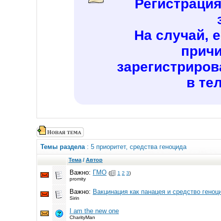
Регистраци
На случай, 
причи
зарегистриров
в те
Темы раздела
: 5 приоритет, средства геноцида
Тема
/
Автор
Важно:
ГМО
(
1
2
3
)
promity
Важно:
Вакцинация как панацея и средство геноц
Sirin
I am the new one
CharityMan