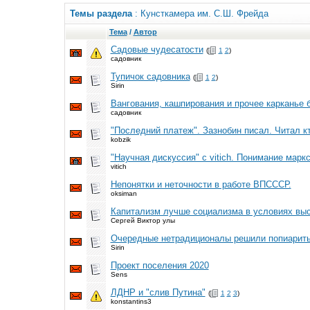
Темы раздела
: Кунсткамера им. С.Ш. Фрейда
Тема
/
Автор
Садовые чудесатости
(
1
2
)
садовник
Тупичок садовника
(
1
2
)
Sirin
Вангования, кашпирования и прочее карканье 
садовник
"Последний платеж". Зазнобин писал. Читал к
kobzik
"Научная дискуссия" с vitich. Понимание мар
vitich
Непонятки и неточности в работе ВПСССР.
oksiman
Капитализм лучше социализма в условиях вы
Сергей Виктор улы
Очередные нетрадиционалы решили попиаритьс
Sirin
Проект поселения 2020
Sens
ЛДНР и "слив Путина"
(
1
2
3
)
konstantins3