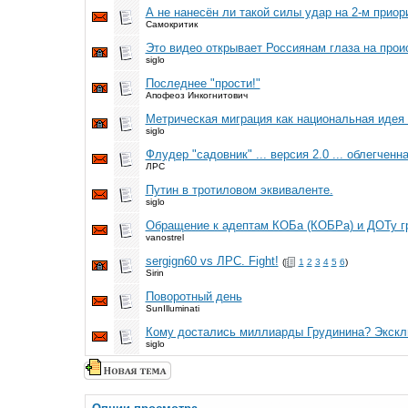
А не нанесён ли такой силы удар на 2-м приор
Самокритик
Это видео открывает Россиянам глаза на прои
siglo
Последнее "прости!"
Апофеоз Инкогнитович
Метрическая миграция как национальная идея 
siglo
Флудер "садовник" ... версия 2.0 ... облегчен
ЛРС
Путин в тротиловом эквиваленте.
siglo
Обращение к адептам КОБа (КОБРа) и ДОТу г
vanostrel
sergign60 vs ЛРС. Fight!
(
1
2
3
4
5
6
)
Sirin
Поворотный день
SunIlluminati
Кому достались миллиарды Грудинина? Экскл
siglo