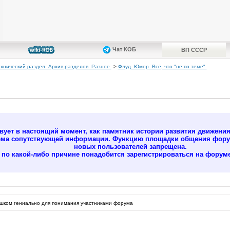
Чат КОБ
ВП СССР
ехнический раздел. Архив разделов. Разное.
>
Флуд. Юмор. Всё, что "не по теме".
ует в настоящий момент, как памятник истории развития движени
ёма сопутствующей информации. Функцию площадки общения форум
новых пользователей запрещена.
м по какой-либо причине понадобится зарегистрироваться на форуме
лишком гениально для понимания участниками форума