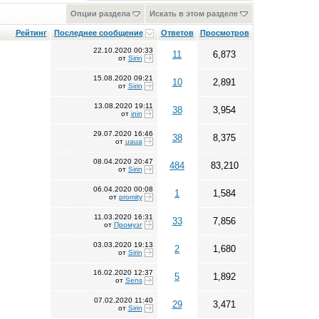
Опции раздела
Искать в этом разделе
Рейтинг
Последнее сообщение
Ответов
Просмотров
22.10.2020
00:33
11
6,873
от
Sirin
15.08.2020
09:21
10
2,891
от
Sirin
13.08.2020
19:11
38
3,954
от
inin
29.07.2020
16:46
38
8,375
от
uaua
08.04.2020
20:47
484
83,210
от
Sirin
06.04.2020
00:08
1
1,584
от
promity
11.03.2020
16:31
33
7,856
от
Промузг
03.03.2020
19:13
2
1,680
от
Sirin
16.02.2020
12:37
5
1,892
от
Sens
07.02.2020
11:40
29
3,471
от
Sirin