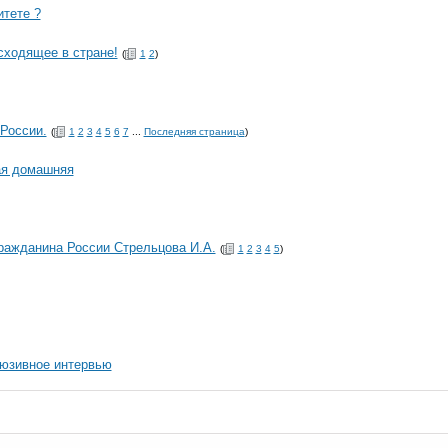
итете ?
сходящее в стране!
(
1
2
)
России.
(
1
2
3
4
5
6
7
...
Последняя страница
)
ная домашняя
ражданина России Стрельцова И.А.
(
1
2
3
4
5
)
юзивное интервью