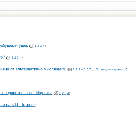
бабушек-ягушек
(
1
2
3
4
)
то?
(
1
2
3
4
)
ксизма от альтернативно мыслящего.
(
1
2
3
4
5
6
7
...
Последняя страница
)
соконравственного общества
(
1
2
3
4
)
я на К.П. Петрове