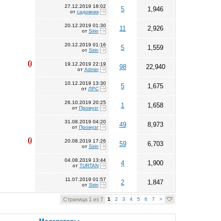
27.12.2019
18:02
5
1,946
от
садовник
20.12.2019
01:30
11
2,926
от
Sirin
20.12.2019
01:16
5
1,559
от
Sirin
19.12.2019
22:19
98
22,940
от
Admin
10.12.2019
13:30
5
1,675
от
ЛРС
26.10.2019
20:25
1
1,658
от
Промузг
31.08.2019
04:20
49
8,973
от
Промузг
20.08.2019
17:26
59
6,703
от
Sirin
04.08.2019
13:44
4
1,900
от
TURTAN
11.07.2019
01:57
2
1,847
от
Sirin
Страница 1 из 7
1
2
3
4
5
6
7
>