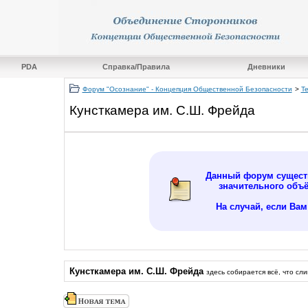
PDA
Справка/Правила
Дневники
Форум "Осознание" - Концепция Общественной Безопасности
>
Т
Кунсткамера им. С.Ш. Фрейда
Данный форум существ
значительного объ
На случай, если Ва
Кунсткамера им. С.Ш. Фрейда
здесь собирается всё, что с