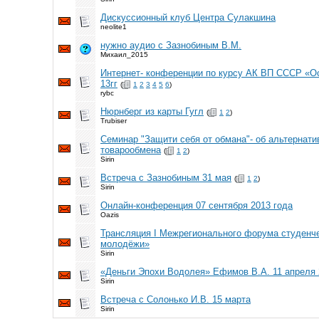
Дискуссионный клуб Центра Сулакшина
neolite1
нужно аудио с Зазнобиным В.М.
Михаил_2015
Интернет- конференции по курсу АК ВП СССР «О
13гг
(
1
2
3
4
5
6
)
rybc
Нюрнберг из карты Гугл
(
1
2
)
Trubiser
Семинар "Защити себя от обмана"- об альтернати
товарообмена
(
1
2
)
Sirin
Встреча с Зазнобиным 31 мая
(
1
2
)
Sirin
Онлайн-конференция 07 сентября 2013 года
Oazis
Трансляция I Межрегионального форума студенч
молодёжи»
Sirin
«Деньги Эпохи Водолея» Ефимов В.А. 11 апреля 2
Sirin
Встреча с Солонько И.В. 15 марта
Sirin