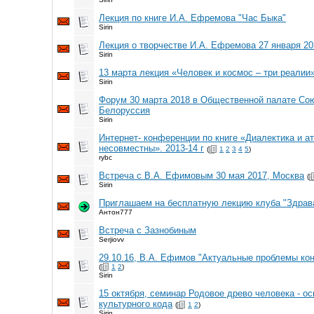
Лекция по книге И.А. Ефремова "Час Быка"
Sirin
Лекция о творчестве И.А. Ефремова 27 января 20
Sirin
13 марта лекция «Человек и космос – три реалии
Sirin
Форум 30 марта 2018 в Общественной палате Сою
Белоруссия
Sirin
Интернет- конференции по книге «Диалектика и ат
несовместны». 2013-14 г
(
1
2
3
4
5
)
rybc
Встреча с В.А. Ефимовым 30 мая 2017, Москва
(
Sirin
Приглашаем на бесплатную лекцию клуба "Здрава
Антон777
Встреча с Зазнобиным
Serjiovv
29.10.16, В.А. Ефимов "Актуальные проблемы ко
(
1
2
)
Sirin
15 октября, семинар Родовое древо человека - о
культурного кода
(
1
2
)
Sirin