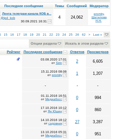
Последнее сообщение
Темы
Сообщений
Модератор
Лента телеграм канала КОБ в...
promity
,
4
24,062
Шатилова
т
@ipd_kob
Н.Н.
30.09.2021
16:31
4
15
16
17
18
19
20
21
22
23
24
25
26
62
>
Last
»
Опции раздела
Искать в этом разделе
Рейтинг
Последнее сообщение
Ответов
Просмотров
03.08.2020
17:01
2
6,605
от
Sirin
15.11.2016
08:06
1
1,207
от
promity
-
-
-
01.11.2016
16:51
0
994
от
Медиабосс
17.10.2016
10:12
0
860
от
Ян Юшин
14.10.2016
18:12
27
3,287
от
садовник
13.10.2016
05:31
0
951
от
Медиабосс