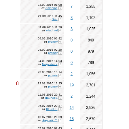
23.09.2016
01:08
7
1,255
от
Amonrah
21.09.2016
11:45
3
1,102
от
Sirin
11.09.2016
11:30
3
1,025
от
mischael
09.09.2016
06:42
0
840
от
promity
08.09.2016
02:25
0
979
от
promity
24.08.2016
14:03
0
789
от
Медиабосс
23.08.2016
13:14
2
1,056
от
promity
12.08.2016
13:25
19
2,761
от
promity
11.08.2016
20:41
2
1,244
от
ШЕРВУД
26.07.2016
22:37
14
2,826
от
ШЫЛОВ
13.07.2016
20:39
15
2,670
от
Андрей. С.
07.07.2016
07:43