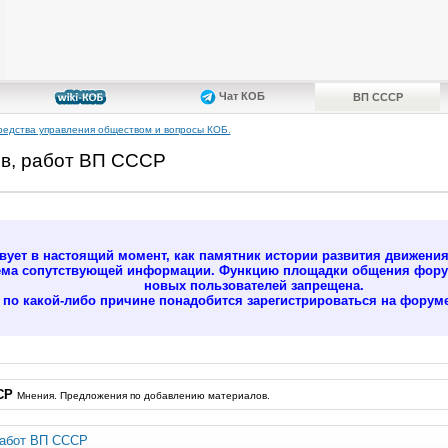
Чат КОБ
ВП СССР
редства управления обществом и вопросы КОБ.
в, работ ВП СССР
ует в настоящий момент, как памятник истории развития движени
ёма сопутствующей информации. Функцию площадки общения форум
новых пользователей запрещена.
м по какой-либо причине понадобится зарегистрироваться на форуме
СР
Мнения. Предложения по добавлению материалов.
работ ВП СССР