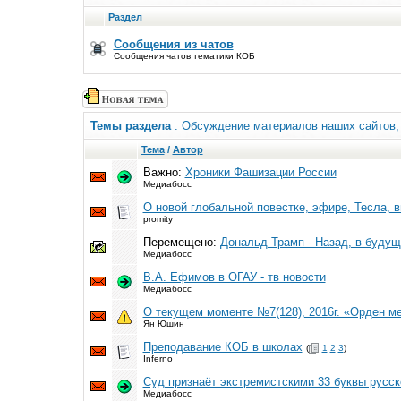
Раздел
Сообщения из чатов
Сообщения чатов тематики КОБ
Темы раздела
: Обсуждение материалов наших сайтов
Тема
/
Автор
Важно:
Хроники Фашизации России
Медиабосс
О новой глобальной повестке, эфире, Тесла, 
promity
Перемещено:
Дональд Трамп - Назад, в будуще
Медиабосс
В.А. Ефимов в ОГАУ - тв новости
Медиабосс
О текущем моменте №7(128), 2016г. «Орден ме
Ян Юшин
Преподавание КОБ в школах
(
1
2
3
)
Inferno
Суд признаёт экстремистскими 33 буквы русск
Медиабосс