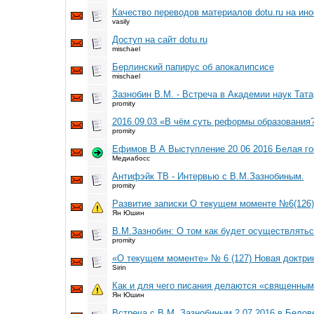
Качество переводов материалов dotu.ru на ин
vasily
Доступ на сайт dotu.ru
mischael
Берлинский папирус об апокалипсисе
mischael
Зазнобин В.М. - Встреча в Академии наук Тат
promity
2016.09.03 «В чём суть реформы образования
promity
Ефимов В А Выступление 20 06 2016 Белая го
Медиабосс
Антифэйк ТВ - Интервью с В.М.Зазнобиным.
promity
Развитие записки О текущем моменте №6(126)
Ян Юшин
В.М.Зазнобин: О том как будет осуществлять
promity
«О текущем моменте» № 6 (127) Новая доктри
Sirin
Как и для чего писания делаются «священными
Ян Юшин
Встреча с В.М. Зазнобиным 2.07.2016 в Бело