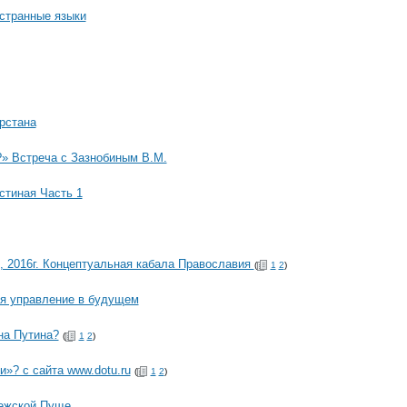
остранные языки
арстана
?» Встреча с Зазнобиным В.М.
стиная Часть 1
, 2016г. Концептуальная кабала Православия
(
1
2
)
ся управление в будущем
на Путина?
(
1
2
)
»? с сайта www.dotu.ru
(
1
2
)
вежской Пуще