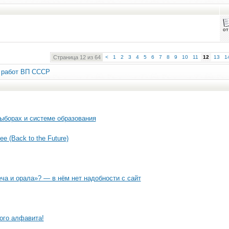
о
Страница 12 из 64
<
1
2
3
4
5
6
7
8
9
10
11
12
13
1
, работ ВП СССР
выборах и системе образования
е (Back to the Future)
ча и орала»? — в нём нет надобности с сайт
ого алфавита!